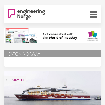
EATON NORWAY
03
MAY
'13