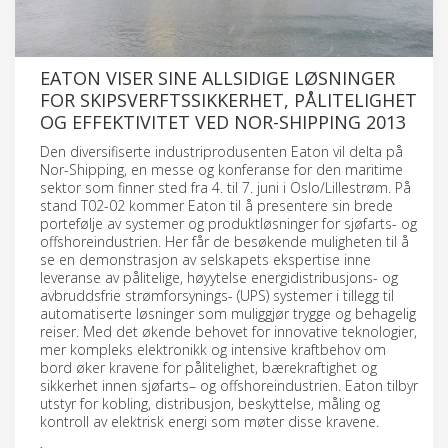
EATON VISER SINE ALLSIDIGE LØSNINGER
FOR SKIPSVERFTSSIKKERHET, PÅLITELIGHET
OG EFFEKTIVITET VED NOR-SHIPPING 2013
Den diversifiserte industriprodusenten Eaton vil delta på
Nor-Shipping, en messe og konferanse for den maritime
sektor som finner sted fra 4. til 7. juni i Oslo/Lillestrøm. På
stand T02-02 kommer Eaton til å presentere sin brede
portefølje av systemer og produktløsninger for sjøfarts- og
offshoreindustrien. Her får de besøkende muligheten til å
se en demonstrasjon av selskapets ekspertise inne
leveranse av pålitelige, høyytelse energidistribusjons- og
avbruddsfrie strømforsynings- (UPS) systemer i tillegg til
automatiserte løsninger som muliggjør trygge og behagelig
reiser. Med det økende behovet for innovative teknologier,
mer kompleks elektronikk og intensive kraftbehov om
bord øker kravene for pålitelighet, bærekraftighet og
sikkerhet innen sjøfarts– og offshoreindustrien. Eaton tilbyr
utstyr for kobling, distribusjon, beskyttelse, måling og
kontroll av elektrisk energi som møter disse kravene.