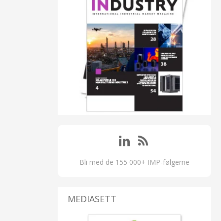
Bli med de 155 000+ IMP-følgerne
MEDIASETT