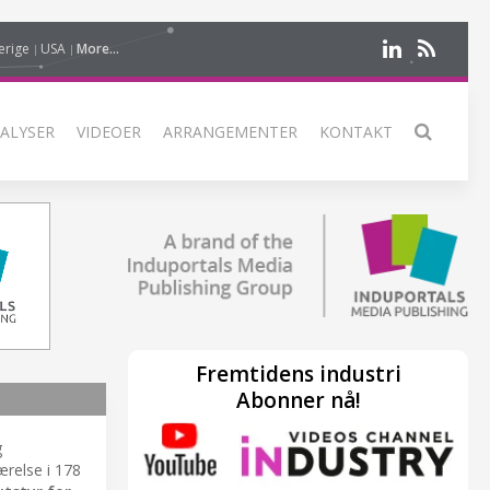
erige
USA
More...
ALYSER
VIDEOER
ARRANGEMENTER
KONTAKT
Fremtidens industri
Abonner nå!
g
ærelse i 178