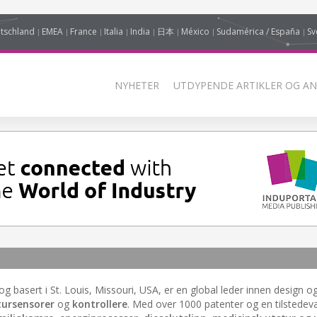
tschland
EMEA
France
Italia
India
日本
México
Sudamérica / España
Sv
NYHETER
UTDYPENDE ARTIKLER OG AN
 og basert i St. Louis, Missouri, USA, er en global leder innen design o
ursensorer
og
kontrollere
. Med over 1000 patenter og en tilstedev