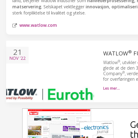
land, betjener Watlow industrier som
halvlederprosessering
,
matservering
. Selskapet vektlegger
innovasjon
,
optimaliser
sterk forpliktelse til kvalitet og ytelse.
www.watlow.com
21
®
WATLOW
F
NOV
'22
®
Watlow
, utvikl
glede at de den 3
®
Company
, verd
for overføringen er
Les mer…