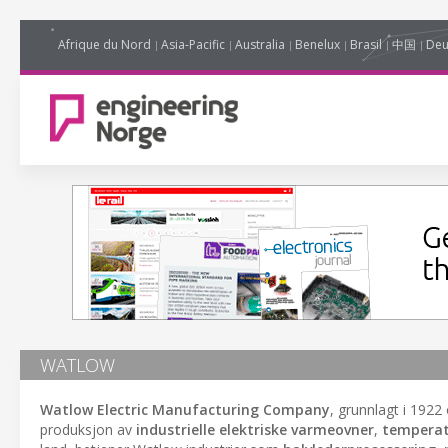
Afrique du Nord
Asia-Pacific
Australia
Benelux
Brasil
中国
Deu
WATLOW
Watlow Electric Manufacturing Company
, grunnlagt i 1922
produksjon av
industrielle elektriske varmeovner
,
temperat