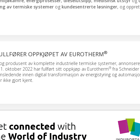
miljøkamre
,
energiprosesser
,
dieselutslipp
,
medisinsk utstyr
og
ing av termiske systemer
og
kundesentrerte løsninger
, og oppret
®
ULLFØRER OPPKJØPET AV EUROTHERM
er og produsent av komplette industrielle termiske systemer, annonser
®
1. oktober 2022 har fullført sitt oppkjøp av Eurotherm
fra Schneider 
ensledende innen digital transformasjon av energistyring og automasjo
 ikke gjort kjent.