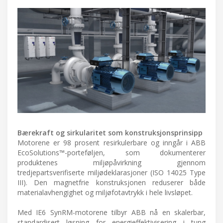
Bærekraft og sirkularitet som konstruksjonsprinsipp
Motorene er 98 prosent resirkulerbare og inngår i ABB
EcoSolutions™-porteføljen, som dokumenterer
produktenes miljøpåvirkning gjennom
tredjepartsverifiserte miljødeklarasjoner (ISO 14025 Type
III). Den magnetfrie konstruksjonen reduserer både
materialavhengighet og miljøfotavtrykk i hele livsløpet.
Med IE6 SynRM-motorene tilbyr ABB nå en skalerbar,
standardisert løsning for energieffektivisering i tung