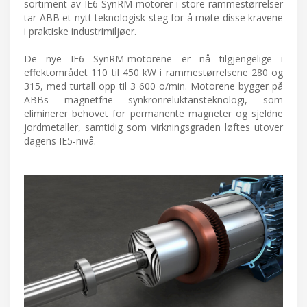
sortiment av IE6 SynRM-motorer i store rammestørrelser
tar ABB et nytt teknologisk steg for å møte disse kravene
i praktiske industrimiljøer.
De nye IE6 SynRM-motorene er nå tilgjengelige i
effektområdet 110 til 450 kW i rammestørrelsene 280 og
315, med turtall opp til 3 600 o/min. Motorene bygger på
ABBs magnetfrie synkronreluktansteknologi, som
eliminerer behovet for permanente magneter og sjeldne
jordmetaller, samtidig som virkningsgraden løftes utover
dagens IE5-nivå.