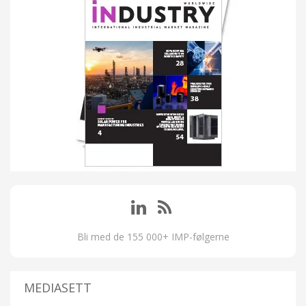
Bli med de 155 000+ IMP-følgerne
MEDIASETT