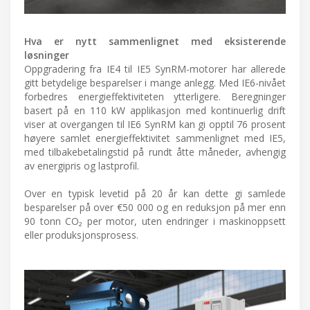
Hva er nytt sammenlignet med eksisterende
løsninger
Oppgradering fra IE4 til IE5 SynRM-motorer har allerede
gitt betydelige besparelser i mange anlegg. Med IE6-nivået
forbedres energieffektiviteten ytterligere. Beregninger
basert på en 110 kW applikasjon med kontinuerlig drift
viser at overgangen til IE6 SynRM kan gi opptil 76 prosent
høyere samlet energieffektivitet sammenlignet med IE5,
med tilbakebetalingstid på rundt åtte måneder, avhengig
av energipris og lastprofil.
Over en typisk levetid på 20 år kan dette gi samlede
besparelser på over €50 000 og en reduksjon på mer enn
90 tonn CO₂ per motor, uten endringer i maskinoppsett
eller produksjonsprosess.