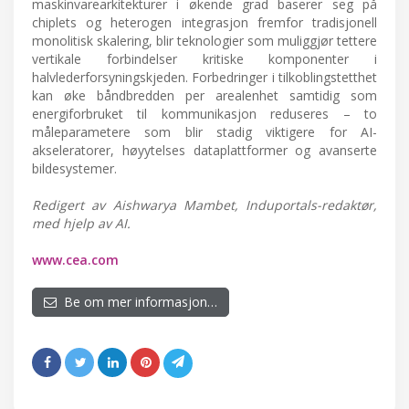
maskinvarearkitekturer i økende grad baserer seg på
chiplets og heterogen integrasjon fremfor tradisjonell
monolitisk skalering, blir teknologier som muliggjør tettere
vertikale forbindelser kritiske komponenter i
halvlederforsyningskjeden. Forbedringer i tilkoblingstetthet
kan øke båndbredden per arealenhet samtidig som
energiforbruket til kommunikasjon reduseres – to
måleparametere som blir stadig viktigere for AI-
akseleratorer, høyytelses dataplattformer og avanserte
bildesystemer.
Redigert av Aishwarya Mambet, Induportals-redaktør,
med hjelp av AI.
www.cea.com
Be om mer informasjon…