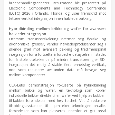
bildebehandlingsenheter. Resultatene ble presentert på
Electronic Components and Technology Conference
(ECTC) 2026 i Orlando, Florida, og viser fremskritt mot
tettere vertikal integrasjon innen halvlederpakking.
Hybridbinding mellom brikke og wafer for avansert
halvlederintegrasjon
Ettersom transistorskalering nærmer seg fysiske og
økonomiske grenser, vender halvlederprodusenter seg i
økende grad mot avansert pakking og tredimensjonal
integrasjon for å fortsette å forbedre dataytelsen. I stedet
for å stole utelukkende på mindre transistorer gjør 3D-
integrasjon det mulig å stable flere enhetslag vertikalt,
noe som reduserer avstanden data må bevege seg
mellom komponenter.
CEA-Letis demonstrasjon fokuserte på hybridbinding
mellom brikke og wafer, en teknologi som kobler
individuelle brikker direkte til en wafer ved hjelp av kobber-
til-kobber-forbindelser med høy tetthet. Ved å redusere
tilkoblingsavstanden til 1 μm øker teknologien antallet
forbindelser som kan plasseres innenfor et gitt areal