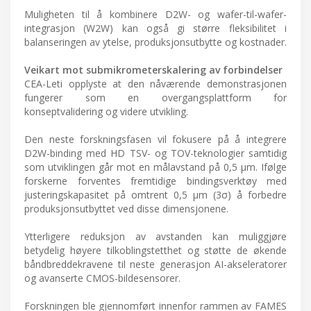
Muligheten til å kombinere D2W- og wafer-til-wafer-
integrasjon (W2W) kan også gi større fleksibilitet i
balanseringen av ytelse, produksjonsutbytte og kostnader.
Veikart mot submikrometerskalering av forbindelser
CEA-Leti opplyste at den nåværende demonstrasjonen
fungerer som en overgangsplattform for
konseptvalidering og videre utvikling.
Den neste forskningsfasen vil fokusere på å integrere
D2W-binding med HD TSV- og TOV-teknologier samtidig
som utviklingen går mot en målavstand på 0,5 μm. Ifølge
forskerne forventes fremtidige bindingsverktøy med
justeringskapasitet på omtrent 0,5 μm (3σ) å forbedre
produksjonsutbyttet ved disse dimensjonene.
Ytterligere reduksjon av avstanden kan muliggjøre
betydelig høyere tilkoblingstetthet og støtte de økende
båndbreddekravene til neste generasjon AI-akseleratorer
og avanserte CMOS-bildesensorer.
Forskningen ble gjennomført innenfor rammen av FAMES