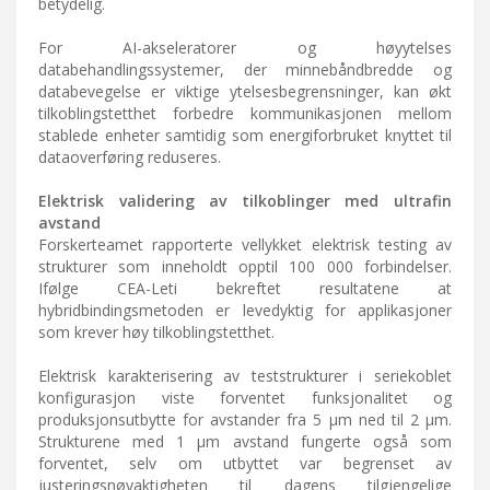
betydelig.
For AI-akseleratorer og høyytelses
databehandlingssystemer, der minnebåndbredde og
databevegelse er viktige ytelsesbegrensninger, kan økt
tilkoblingstetthet forbedre kommunikasjonen mellom
stablede enheter samtidig som energiforbruket knyttet til
dataoverføring reduseres.
Elektrisk validering av tilkoblinger med ultrafin
avstand
Forskerteamet rapporterte vellykket elektrisk testing av
strukturer som inneholdt opptil 100 000 forbindelser.
Ifølge CEA-Leti bekreftet resultatene at
hybridbindingsmetoden er levedyktig for applikasjoner
som krever høy tilkoblingstetthet.
Elektrisk karakterisering av teststrukturer i seriekoblet
konfigurasjon viste forventet funksjonalitet og
produksjonsutbytte for avstander fra 5 μm ned til 2 μm.
Strukturene med 1 μm avstand fungerte også som
forventet, selv om utbyttet var begrenset av
justeringsnøyaktigheten til dagens tilgjengelige