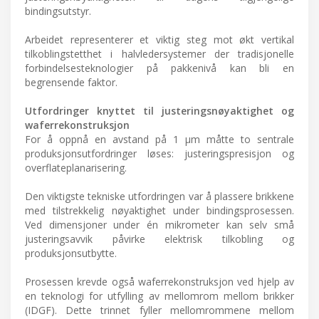
bindingsutstyr.
Arbeidet representerer et viktig steg mot økt vertikal
tilkoblingstetthet i halvledersystemer der tradisjonelle
forbindelsesteknologier på pakkenivå kan bli en
begrensende faktor.
Utfordringer knyttet til justeringsnøyaktighet og
waferrekonstruksjon
For å oppnå en avstand på 1 μm måtte to sentrale
produksjonsutfordringer løses: justeringspresisjon og
overflateplanarisering.
Den viktigste tekniske utfordringen var å plassere brikkene
med tilstrekkelig nøyaktighet under bindingsprosessen.
Ved dimensjoner under én mikrometer kan selv små
justeringsavvik påvirke elektrisk tilkobling og
produksjonsutbytte.
Prosessen krevde også waferrekonstruksjon ved hjelp av
en teknologi for utfylling av mellomrom mellom brikker
(IDGF). Dette trinnet fyller mellomrommene mellom