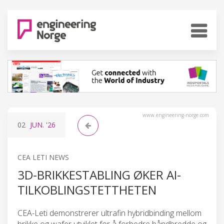
www.engineering-norge.com
02
JUN.
'26
CEA LETI NEWS
3D-BRIKKESTABLING ØKER AI-
TILKOBLINGSTETTHETEN
CEA-Leti demonstrerer ultrafin hybridbinding mellom
brikke og wafer utviklet for å forbedre båndbredde og