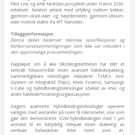
Pilot Line og ANR NextGen-prosjektet under France 2030-
initiativet. Relatert arbeid med utfylling mellom brikker,
gjennom-oksid-viaer og høytdensitets gjennom-silisium-
viaer mottok støtte fra IRT Nanoelec.
Tilleggsinformasjon
Denne delen beskriver tekniske spesifikasjoner og
konkurransesammenligninger som ikke var inkludert i
den opprinnelige pressemeldingen.
Kappløpet om å øke tilkoblingstettheten har blitt et
sentralt fokusområde innen avansert halvlederpakking.
Sammenlignbare teknologier inkluderer TSMCs SoIC
(System on Integrated Chips), Intels Foveros, Samsungs
X-Cube og hybridbindingsteknologier utviklet av imec og
andre halvlederforskningsorganisasjoner.
Dagens avanserte hybridbindingsteknologier opererer
vanligvis med avstander på noen få mikrometer, noe som
gjør den demonstrerte D2W-hybridbindingen med 1 μm
avstand til en betydelig milepæl innen skalering av
vertikale forbindelser. Etter hvert som AI-