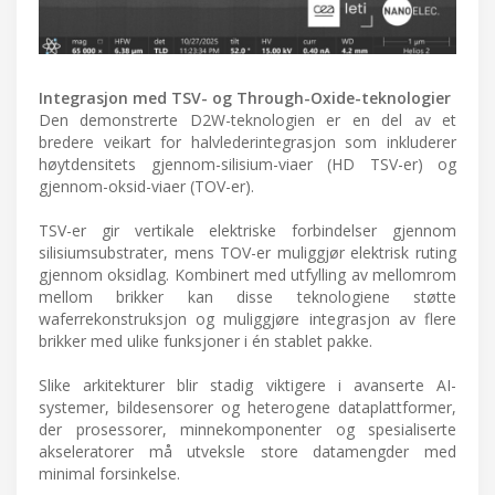
Integrasjon med TSV- og Through-Oxide-teknologier
Den demonstrerte D2W-teknologien er en del av et
bredere veikart for halvlederintegrasjon som inkluderer
høytdensitets gjennom-silisium-viaer (HD TSV-er) og
gjennom-oksid-viaer (TOV-er).
TSV-er gir vertikale elektriske forbindelser gjennom
silisiumsubstrater, mens TOV-er muliggjør elektrisk ruting
gjennom oksidlag. Kombinert med utfylling av mellomrom
mellom brikker kan disse teknologiene støtte
waferrekonstruksjon og muliggjøre integrasjon av flere
brikker med ulike funksjoner i én stablet pakke.
Slike arkitekturer blir stadig viktigere i avanserte AI-
systemer, bildesensorer og heterogene dataplattformer,
der prosessorer, minnekomponenter og spesialiserte
akseleratorer må utveksle store datamengder med
minimal forsinkelse.