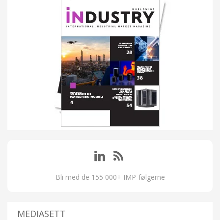
Bli med de 155 000+ IMP-følgerne
MEDIASETT