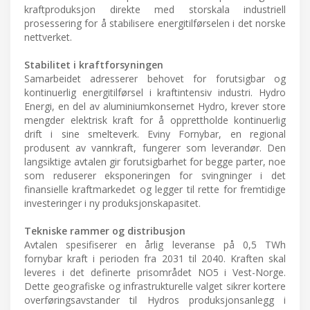
kraftproduksjon direkte med storskala industriell
prosessering for å stabilisere energitilførselen i det norske
nettverket.
Stabilitet i kraftforsyningen
Samarbeidet adresserer behovet for forutsigbar og
kontinuerlig energitilførsel i kraftintensiv industri. Hydro
Energi, en del av aluminiumkonsernet Hydro, krever store
mengder elektrisk kraft for å opprettholde kontinuerlig
drift i sine smelteverk. Eviny Fornybar, en regional
produsent av vannkraft, fungerer som leverandør. Den
langsiktige avtalen gir forutsigbarhet for begge parter, noe
som reduserer eksponeringen for svingninger i det
finansielle kraftmarkedet og legger til rette for fremtidige
investeringer i ny produksjonskapasitet.
Tekniske rammer og distribusjon
Avtalen spesifiserer en årlig leveranse på 0,5 TWh
fornybar kraft i perioden fra 2031 til 2040. Kraften skal
leveres i det definerte prisområdet NO5 i Vest-Norge.
Dette geografiske og infrastrukturelle valget sikrer kortere
overføringsavstander til Hydros produksjonsanlegg i