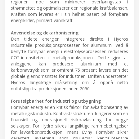
regionen, noe som minimerer overføringstap i
strømnettet og optimaliserer den regionale kraftbalansen.
Kraften som leveres er i sin helhet basert på fornybare
energikilder, primært vannkraft.
Anvendelse og dekarbonisering
Den tildelte energien integreres direkte i Hydros
industrielle produksjonsprosesser for aluminium. Ved å
benytte fornybar energi i elektrolyseprosessen reduseres
CO2-intensiteten i metallproduksjonen. Dette gjør at
anleggene kan produsere aluminium med et
karbonavtrykk som er omtrent 75 prosent lavere enn det
globale gjennomsnittet for industrien. Driften understøtter
Hydros langsiktige målsetning om å oppnå netto
nullutslipp fra produksjonen innen 2050.
Forutsigbarhet for industri og utbygning
Fornybar energi er en kritisk faktor for avkarbonisering av
metallurgisk industri. Kontraktsstrukturen fungerer som en
finansiell og operasjonell risikoavlastning for begge
selskaper. For Hydro sikres langsiktige rammebetingelser
for lavkarbonproduksjon, mens Eviny Fornybar sikrer
garantert avsetning som muliggjør kapitalintensive