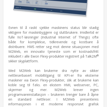
Evnen til å raskt sjekke maskinens status blir stadig
viktigere for maskinbyggere og sluttbrukere. Imidlertid er
fulle IIoT-løsninger (Industrial Internet of Things) ofte
både for komplekse, tidkrevende og kostbare å
distribuere. HMS retter seg mot denne situasjonen med
M2Web, en innovativ tjeneste som er kostnadsfritt
®
inkludert i alle Ewon Flexy-produkter registrert på Talk2M
sikker skyplattform.
Med M2Web kan brukerne dra nytte av sikker
nettleserbasert mobiltilgang til KPI-er fra eksterne
maskiner via Ewon Flexy-produkter, slik at brukerne kan
koble seg til f.eks. en ekstern HMI, webserver, PC,
skjermer og mer. M2Web krever ingen
programvareinstallasjon – brukeren trenger bare å åpne
en standard nettleser. I M2Web presenteres
informasjonen i et moderne responsivt grafisk