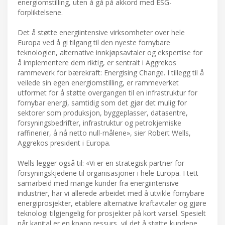
energiomstilling, uten å gå på akkord med ESG-
forpliktelsene.
Det å støtte energiintensive virksomheter over hele
Europa ved å gi tilgang til den nyeste fornybare
teknologien, alternative innkjøpsavtaler og ekspertise for
å implementere dem riktig, er sentralt i Aggrekos
rammeverk for bærekraft: Energising Change. I tillegg til å
veilede sin egen energiomstilling, er rammeverket
utformet for å støtte overgangen til en infrastruktur for
fornybar energi, samtidig som det gjør det mulig for
sektorer som produksjon, byggeplasser, datasentre,
forsyningsbedrifter, infrastruktur og petrokjemiske
raffinerier, å nå netto null-målene», sier Robert Wells,
Aggrekos president i Europa.
Wells legger også til: «Vi er en strategisk partner for
forsyningskjedene til organisasjoner i hele Europa. I tett
samarbeid med mange kunder fra energiintensive
industrier, har vi allerede arbeidet med å utvikle fornybare
energiprosjekter, etablere alternative kraftavtaler og gjøre
teknologi tilgjengelig for prosjekter på kort varsel. Spesielt
når kapital er en knapp ressurs, vil det å støtte kundene