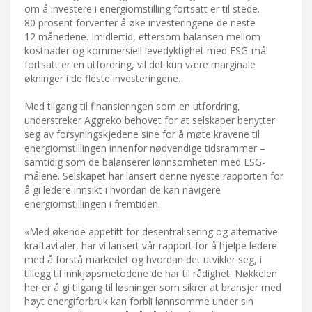
om å investere i energiomstilling fortsatt er til stede.
80 prosent forventer å øke investeringene de neste
12 månedene. Imidlertid, ettersom balansen mellom
kostnader og kommersiell levedyktighet med ESG-mål
fortsatt er en utfordring, vil det kun være marginale
økninger i de fleste investeringene.
Med tilgang til finansieringen som en utfordring,
understreker Aggreko behovet for at selskaper benytter
seg av forsyningskjedene sine for å møte kravene til
energiomstillingen innenfor nødvendige tidsrammer –
samtidig som de balanserer lønnsomheten med ESG-
målene. Selskapet har lansert denne nyeste rapporten for
å gi ledere innsikt i hvordan de kan navigere
energiomstillingen i fremtiden.
«Med økende appetitt for desentralisering og alternative
kraftavtaler, har vi lansert vår rapport for å hjelpe ledere
med å forstå markedet og hvordan det utvikler seg, i
tillegg til innkjøpsmetodene de har til rådighet. Nøkkelen
her er å gi tilgang til løsninger som sikrer at bransjer med
høyt energiforbruk kan forbli lønnsomme under sin