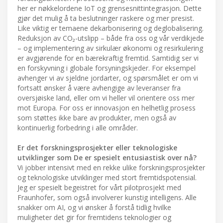
her er nøkkelordene IoT og grensesnittintegrasjon. Dette
gjør det mulig å ta beslutninger raskere og mer presist.
Like viktig er temaene dekarbonisering og deglobalisering.
Reduksjon av CO₂-utslipp – både fra oss og vår verdikjede
– og implementering av sirkulær økonomi og resirkulering
er avgjørende for en bærekraftig fremtid. Samtidig ser vi
en forskyvning i globale forsyningskjeder. For eksempel
avhenger vi av sjeldne jordarter, og spørsmålet er om vi
fortsatt ønsker å være avhengige av leveranser fra
oversjøiske land, eller om vi heller vil orientere oss mer
mot Europa. For oss er innovasjon en helhetlig prosess
som støttes ikke bare av produkter, men også av
kontinuerlig forbedring i alle områder.
Er det forskningsprosjekter eller teknologiske
utviklinger som De er spesielt entusiastisk over nå?
Vi jobber intensivt med en rekke ulike forskningsprosjekter
og teknologiske utviklinger med stort fremtidspotensial.
Jeg er spesielt begeistret for vårt pilotprosjekt med
Fraunhofer, som også involverer kunstig intelligens. Alle
snakker om AI, og vi ønsker å forstå tidlig hvilke
muligheter det gir for fremtidens teknologier og