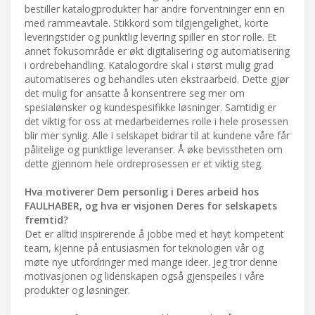
bestiller katalogprodukter har andre forventninger enn en
med rammeavtale. Stikkord som tilgjengelighet, korte
leveringstider og punktlig levering spiller en stor rolle. Et
annet fokusområde er økt digitalisering og automatisering
i ordrebehandling. Katalogordre skal i størst mulig grad
automatiseres og behandles uten ekstraarbeid. Dette gjør
det mulig for ansatte å konsentrere seg mer om
spesialønsker og kundespesifikke løsninger. Samtidig er
det viktig for oss at medarbeidernes rolle i hele prosessen
blir mer synlig. Alle i selskapet bidrar til at kundene våre får
pålitelige og punktlige leveranser. Å øke bevisstheten om
dette gjennom hele ordreprosessen er et viktig steg.
Hva motiverer Dem personlig i Deres arbeid hos
FAULHABER, og hva er visjonen Deres for selskapets
fremtid?
Det er alltid inspirerende å jobbe med et høyt kompetent
team, kjenne på entusiasmen for teknologien vår og
møte nye utfordringer med mange ideer. Jeg tror denne
motivasjonen og lidenskapen også gjenspeiles i våre
produkter og løsninger.