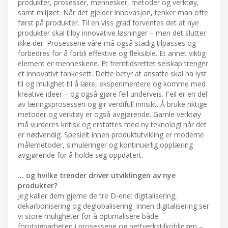
produkter, prosesser, mennesker, metoder og verktøy,
samt miljøet. Når det gjelder innovasjon, tenker man ofte
først på produkter. Til en viss grad forventes det at nye
produkter skal tilby innovative løsninger – men det slutter
ikke der. Prosessene våre må også stadig tilpasses og
forbedres for å forbli effektive og fleksible. Et annet viktig
element er menneskene. Et fremtidsrettet selskap trenger
et innovativt tankesett. Dette betyr at ansatte skal ha lyst
til og mulighet til å lære, eksperimentere og komme med
kreative ideer – og også gjøre feil underveis. Feil er en del
av læringsprosessen og gir verdifull innsikt. Å bruke riktige
metoder og verktøy er også avgjørende. Gamle verktøy
må vurderes kritisk og erstattes med ny teknologi når det
er nødvendig. Spesielt innen produktutvikling er moderne
målemetoder, simuleringer og kontinuerlig opplæring
avgjørende for å holde seg oppdatert.
… og hvilke trender driver utviklingen av nye
produkter?
Jeg kaller dem gjerne de tre D-ene: digitalisering,
dekarbonisering og deglobalisering. Innen digitalisering ser
vi store muligheter for å optimalisere både
forutsigbarheten i prosessene og nettverkstilkoblingen –