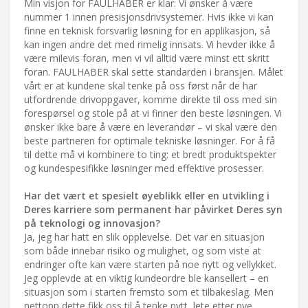
Min visjon for FAULHABER er klar: Vi ønsker å være
nummer 1 innen presisjonsdrivsystemer. Hvis ikke vi kan
finne en teknisk forsvarlig løsning for en applikasjon, så
kan ingen andre det med rimelig innsats. Vi hevder ikke å
være milevis foran, men vi vil alltid være minst ett skritt
foran. FAULHABER skal sette standarden i bransjen. Målet
vårt er at kundene skal tenke på oss først når de har
utfordrende drivoppgaver, komme direkte til oss med sin
forespørsel og stole på at vi finner den beste løsningen. Vi
ønsker ikke bare å være en leverandør – vi skal være den
beste partneren for optimale tekniske løsninger. For å få
til dette må vi kombinere to ting: et bredt produktspekter
og kundespesifikke løsninger med effektive prosesser.
Har det vært et spesielt øyeblikk eller en utvikling i
Deres karriere som permanent har påvirket Deres syn
på teknologi og innovasjon?
Ja, jeg har hatt en slik opplevelse. Det var en situasjon
som både innebar risiko og mulighet, og som viste at
endringer ofte kan være starten på noe nytt og vellykket.
Jeg opplevde at en viktig kundeordre ble kansellert – en
situasjon som i starten fremsto som et tilbakeslag. Men
nettopp dette fikk oss til å tenke nytt, lete etter nye