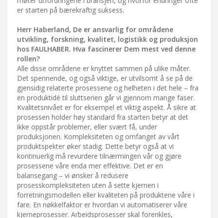
møter utfordringene i bransjen, og hvorfor endringer ofte
er starten på bærekraftig suksess.
Herr Haberland, De er ansvarlig for områdene
utvikling, forskning, kvalitet, logistikk og produksjon
hos FAULHABER. Hva fascinerer Dem mest ved denne
rollen?
Alle disse områdene er knyttet sammen på ulike måter.
Det spennende, og også viktige, er utvilsomt å se på de
gjensidig relaterte prosessene og helheten i det hele – fra
en produktidé til sluttserien går vi gjennom mange faser.
Kvalitetsnivået er for eksempel et viktig aspekt. Å sikre at
prosessen holder høy standard fra starten betyr at det
ikke oppstår problemer, eller svært få, under
produksjonen. Kompleksiteten og omfanget av vårt
produktspekter øker stadig. Dette betyr også at vi
kontinuerlig må revurdere tilnærmingen vår og gjøre
prosessene våre enda mer effektive. Det er en
balansegang – vi ønsker å redusere
prosesskompleksiteten uten å sette kjernen i
forretningsmodellen eller kvaliteten på produktene våre i
fare. En nøkkelfaktor er hvordan vi automatiserer våre
kjerneprosesser. Arbeidsprosesser skal forenkles,