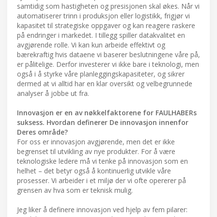
samtidig som hastigheten og presisjonen skal økes. Når vi
automatiserer trinn i produksjon eller logistikk, frigjør vi
kapasitet til strategiske oppgaver og kan reagere raskere
på endringer i markedet. I tillegg spiller datakvalitet en
avgjørende rolle. Vi kan kun arbeide effektivt og
bærekraftig hvis dataene vi baserer beslutningene våre på,
er pålitelige. Derfor investerer vi ikke bare i teknologi, men
også i å styrke våre planleggingskapasiteter, og sikrer
dermed at vi alltid har en klar oversikt og velbegrunnede
analyser å jobbe ut fra.
Innovasjon er en av nøkkelfaktorene for FAULHABERs
suksess. Hvordan definerer De innovasjon innenfor
Deres område?
For oss er innovasjon avgjørende, men det er ikke
begrenset til utvikling av nye produkter. For å være
teknologiske ledere må vi tenke på innovasjon som en
helhet – det betyr også å kontinuerlig utvikle våre
prosesser. Vi arbeider i et miljø der vi ofte opererer på
grensen av hva som er teknisk mulig.
Jeg liker å definere innovasjon ved hjelp av fem pilarer: