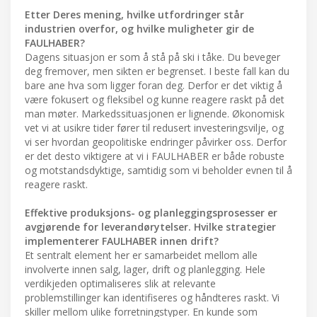
Etter Deres mening, hvilke utfordringer står
industrien overfor, og hvilke muligheter gir de
FAULHABER?
Dagens situasjon er som å stå på ski i tåke. Du beveger
deg fremover, men sikten er begrenset. I beste fall kan du
bare ane hva som ligger foran deg. Derfor er det viktig å
være fokusert og fleksibel og kunne reagere raskt på det
man møter. Markedssituasjonen er lignende. Økonomisk
vet vi at usikre tider fører til redusert investeringsvilje, og
vi ser hvordan geopolitiske endringer påvirker oss. Derfor
er det desto viktigere at vi i FAULHABER er både robuste
og motstandsdyktige, samtidig som vi beholder evnen til å
reagere raskt.
Effektive produksjons- og planleggingsprosesser er
avgjørende for leverandørytelser. Hvilke strategier
implementerer FAULHABER innen drift?
Et sentralt element her er samarbeidet mellom alle
involverte innen salg, lager, drift og planlegging. Hele
verdikjeden optimaliseres slik at relevante
problemstillinger kan identifiseres og håndteres raskt. Vi
skiller mellom ulike forretningstyper. En kunde som