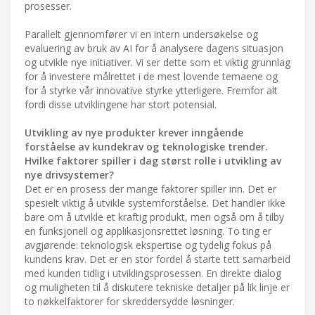
prosesser.
Parallelt gjennomfører vi en intern undersøkelse og
evaluering av bruk av AI for å analysere dagens situasjon
og utvikle nye initiativer. Vi ser dette som et viktig grunnlag
for å investere målrettet i de mest lovende temaene og
for å styrke vår innovative styrke ytterligere. Fremfor alt
fordi disse utviklingene har stort potensial.
Utvikling av nye produkter krever inngående
forståelse av kundekrav og teknologiske trender.
Hvilke faktorer spiller i dag størst rolle i utvikling av
nye drivsystemer?
Det er en prosess der mange faktorer spiller inn. Det er
spesielt viktig å utvikle systemforståelse. Det handler ikke
bare om å utvikle et kraftig produkt, men også om å tilby
en funksjonell og applikasjonsrettet løsning. To ting er
avgjørende: teknologisk ekspertise og tydelig fokus på
kundens krav. Det er en stor fordel å starte tett samarbeid
med kunden tidlig i utviklingsprosessen. En direkte dialog
og muligheten til å diskutere tekniske detaljer på lik linje er
to nøkkelfaktorer for skreddersydde løsninger.