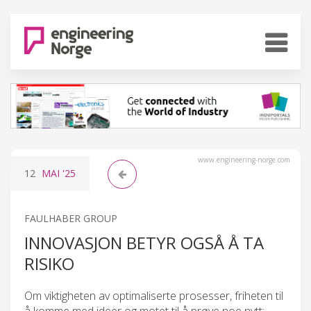
www.engineering-norge.com
12
MAI
'25
FAULHABER GROUP
INNOVASJON BETYR OGSÅ Å TA
RISIKO
Om viktigheten av optimaliserte prosesser, friheten til
å komme med ideer og motet til å prøve noe nytt: