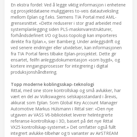
En ekstra fordel: Ved å legge viktig informasjon i enhetene
og prosjektdataene muliggjøres to-veis datautveksling
mellom Eplan og f.eks. Siemens TIA Portal med AML-
grensesnittet. «Dette reduserer i stor grad arbeidet med
systemplanlegging siden PLS-maskinvarestrukturer,
forhåndsdefinert I/O og buss-topologi kan importeres
direkte fra Eplan.», sier Bamberg. Under anleggsdrift og
ved senere endringer eller utvidelser, kan informasjonen
fra TIA Portal føres tilbake Eplan-prosjektet. Dette gir
ensartet, feilfri anleggsdokumentasjon «som bygd», og
kortere inngangsprosesser for integrering i digital
produksjonshåndtering.
Topp moderne koblingsskap-teknologi
Rittal, med sine store kontrollskap og små avlukker, har
vært en del av Volkswagens selskapsstandard i årevis,
akkurat som Eplan. Som Global Key Account Manager
Automotive Markus Hülsmann i Rittal sier: «Den nye
utgaven av VASS V6-biblioteket leverer helintegrerte
referanse-kontrollskap i 3D, basert på det nye Rittal
VX25 kontrollskap-systemet.» Det omfatter også fullt
integrert avlukke-tilbehør og ti varianter av AirSTREAM