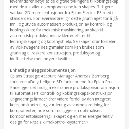
leverandører betyr at de digitale tvillingene til koblingsskap
med de installerte komponentene kan skapes. Tidligere
var kun 2D-representasjoner fra Eplan Electric P8 med i
standarden. For leverandører gir dette grunnlaget for å gå
inn i og utvide automatisert produksjon av kontroll- og
koblingsskap; fra mekanisk maskinering av skap til
automatisk produksjons av klemmelister til
ledningskapping og koblingshjelp. Selskaper drar fordeler
av Volkswagens designmaler som kan brukes som
grunnlag til raskere konstruksjon, produksjon og
idriftsettelse med høyere kvalitet.
Enhetlig anleggsdokumentasjon
Eplans Strategic Account Manager Andreas Bamberg
forklarer: «De ytterligere 3D-funksjonene fra Eplan Pro
Panel gjør det mulig å ekstrahere produksjonsinformasjon
til automatisert kontroll- og koblingsskapskonstruksjon.
Engineeringsfirmaer drar videre fordel av den integrert
kollisjonskontroll og vurdering av varmespredning for
komponenter, noe som muliggjør en optimalisert
komponentplassering i skapet og en mer energieffektiv
design for Rittals klimakontroll-systemer.»