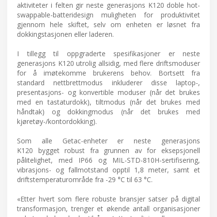
aktiviteter i felten gir neste generasjons K120 doble hot-
swappable-batteridesign muligheten for produktivitet
gjennom hele skiftet, selv om enheten er løsnet fra
dokkingstasjonen eller laderen.
I tillegg til oppgraderte spesifikasjoner er neste
generasjons K120 utrolig allsidig, med flere driftsmoduser
for å imøtekomme brukerens behov. Bortsett fra
standard nettbrettmodus inkluderer disse laptop-,
presentasjons- og konvertible moduser (når det brukes
med en tastaturdokk), tiltmodus (når det brukes med
håndtak) og dokkingmodus (når det brukes med
kjøretøy-/kontordokking).
Som alle Getac-enheter er neste generasjons
K120 bygget robust fra grunnen av for eksepsjonell
pålitelighet, med IP66 og MIL-STD-810H-sertifisering,
vibrasjons- og fallmotstand opptil 1,8 meter, samt et
driftstemperaturområde fra -29 °C til 63 °C.
«Etter hvert som flere robuste bransjer satser på digital
transformasjon, trenger et økende antall organisasjoner