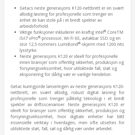
Getacs neste generasjons K120-nettbrett er en svært
allsidig løsning for profesjonelle som trenger en
enhet de kan stole på i et bredt spekter av
arbeidsforhold.
®
Viktige funksjoner inkluderer en kraftig Intel
CoreTM
®
i5/i7 vPro
-prosessor, Wi-Fi 6E, avtakbar SSD og en
®
stor 12,5-tommers LumiBond
-skjerm med 1200 nits
lysstyrke.
Neste generasjons K120 er ideell for profesjonelle
innen bransjer som offentlig sikkerhet, produksjon og
forsyningsvirksomhet, hvor utilsiktede fall, støt og
eksponering for dårlig vær er vanlige hendelser.
Getac kunngjorde lanseringen av neste generasjons K120-
nettbrett, en svært allsidig, robust digital løsning for
profesjonelle som trenger pålitelig teknologi i et bredt
spekter av driftsscenarioer. Neste generasjons K120 er
ideelt for bransjer som offentlig sikkerhet, produksjon og
forsyningsvirksomhet, hvor digitale enheter har blitt
essensielle verktøy i hverdagen, men ofte utsettes for
utilsiktede støt, fall, søl og dårlig vær under arbeidet.