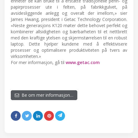
enheter de kan bruke til å erstatte tradisjonelle penn- og
papirprosesser ute i felten, på fabrikkgulvet, på
avsidesliggende anlegg og overalt der imellom,» sier
James Hwang, president i Getac Technology Corporation.
«Neste generasjons K120 møter dette behovet perfekt og
kombinerer allsidigheten og bærbarheten til et nettbrett
med den kraftige ytelsen og skjermstørrelsen til en robust
laptop. Dette hjelper kundene med å effektivisere
prosesser og optimalisere produktiviteten på tvers av
virksomheten.»
For mer informasjon, gå til
www.getac.com
Be om mer informasjon…