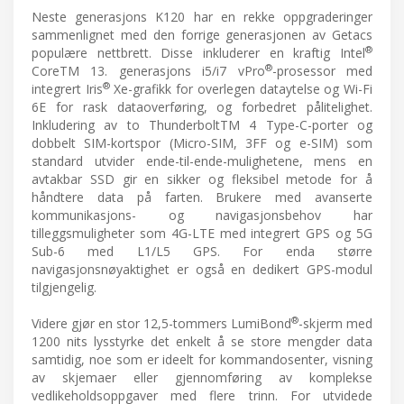
Neste generasjons K120 har en rekke oppgraderinger
sammenlignet med den forrige generasjonen av Getacs
®
populære nettbrett. Disse inkluderer en kraftig Intel
®
CoreTM 13. generasjons i5/i7 vPro
-prosessor med
®
integrert Iris
Xe-grafikk for overlegen dataytelse og Wi-Fi
6E for rask dataoverføring, og forbedret pålitelighet.
Inkludering av to ThunderboltTM 4 Type-C-porter og
dobbelt SIM-kortspor (Micro-SIM, 3FF og e-SIM) som
standard utvider ende-til-ende-mulighetene, mens en
avtakbar SSD gir en sikker og fleksibel metode for å
håndtere data på farten. Brukere med avanserte
kommunikasjons- og navigasjonsbehov har
tilleggsmuligheter som 4G-LTE med integrert GPS og 5G
Sub-6 med L1/L5 GPS. For enda større
navigasjonsnøyaktighet er også en dedikert GPS-modul
tilgjengelig.
®
Videre gjør en stor 12,5-tommers LumiBond
-skjerm med
1200 nits lysstyrke det enkelt å se store mengder data
samtidig, noe som er ideelt for kommandosenter, visning
av skjemaer eller gjennomføring av komplekse
vedlikeholdsoppgaver med flere trinn. For utvidede