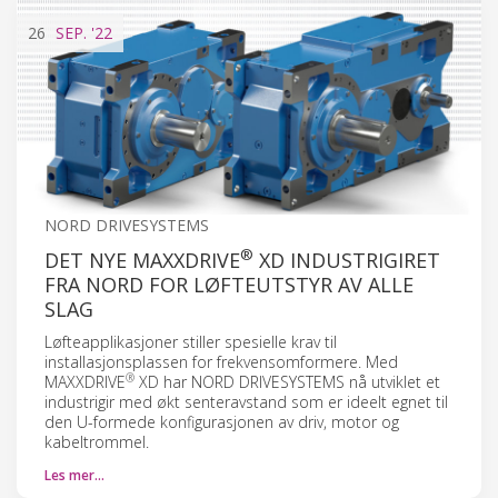
26
SEP.
'22
NORD DRIVESYSTEMS
®
DET NYE MAXXDRIVE
XD INDUSTRIGIRET
FRA NORD FOR LØFTEUTSTYR AV ALLE
SLAG
Løfteapplikasjoner stiller spesielle krav til
installasjonsplassen for frekvensomformere. Med
®
MAXXDRIVE
XD har NORD DRIVESYSTEMS nå utviklet et
industrigir med økt senteravstand som er ideelt egnet til
den U-formede konfigurasjonen av driv, motor og
kabeltrommel.
Les mer…