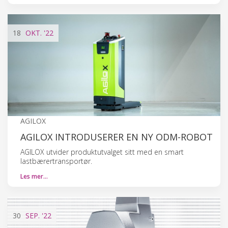
18
OKT.
'22
AGILOX
AGILOX INTRODUSERER EN NY ODM-ROBOT
AGILOX utvider produktutvalget sitt med en smart
lastbærertransportør.
Les mer…
30
SEP.
'22