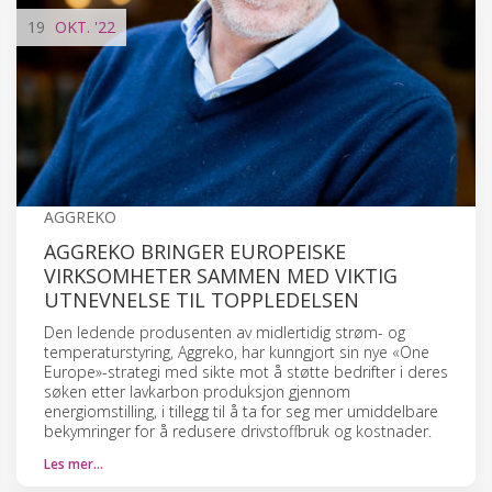
19
OKT.
'22
AGGREKO
AGGREKO BRINGER EUROPEISKE
VIRKSOMHETER SAMMEN MED VIKTIG
UTNEVNELSE TIL TOPPLEDELSEN
Den ledende produsenten av midlertidig strøm- og
temperaturstyring, Aggreko, har kunngjort sin nye «One
Europe»-strategi med sikte mot å støtte bedrifter i deres
søken etter lavkarbon produksjon gjennom
energiomstilling, i tillegg til å ta for seg mer umiddelbare
bekymringer for å redusere drivstoffbruk og kostnader.
Les mer…