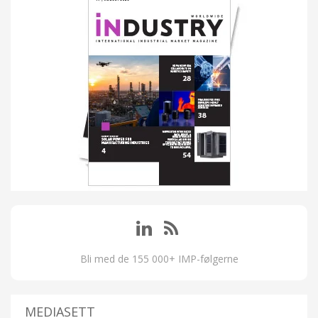
Bli med de 155 000+ IMP-følgerne
MEDIASETT