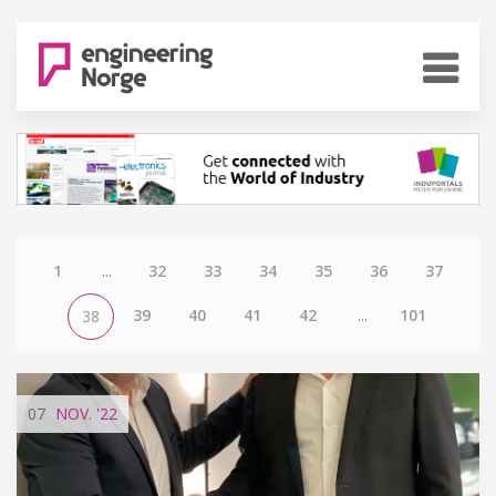
1
...
32
33
34
35
36
37
39
40
41
42
...
101
38
07
NOV.
'22