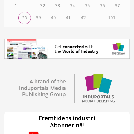
1
...
32
33
34
35
36
37
39
40
41
42
...
101
38
Fremtidens industri
Abonner nå!