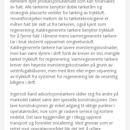
eliminere dyre produksjonsavbrudd som kan forårsakes
av fukt. Alle tørkerne benytter doble tørketårn og
strategisk plasserte ventiler for tørking av trykkluft.
Hovedforskjellen mellom de to tørketeknologiene er
måten fukt blir skilt ut fra tørkeren, også kjent som
regenerering. Kaldregenererte tørkere benytter trykkluft
for å fjerne fukt i tårnene mens varmregenererte tørkere
tar i bruk eksternt oppvarmet omgivelsesluft.
Kaldregenererte tørkere har lavere investeringskostnader,
men kan være dyrere i drift fordi de krever en viss mengde
tørket trykkluft for regenerering. Varmregenererte tørkere
krever den høyeste investeringskostnaden på grunn av
sentrifugalblåseren, men med liten eller ingen separering
av trykkluft fra systemet for regenerering blir de vesentlig
billigere i drift.
Ingersoll Rand adsorbsjonstørkere skiller seg fra andre på
markedet takket være den spesielle konstruksjonen. Den
lave konstruksjonen gir enkel adgang til viktige punkter i
operatørnivået, noe som gir raskere service og kortere
nedetid. Det lave byggemålet gir i tillegg oppreist
transport og forenklet installering. Med grenrør som er
rettet mot operatørområdet blir det lett å utføre