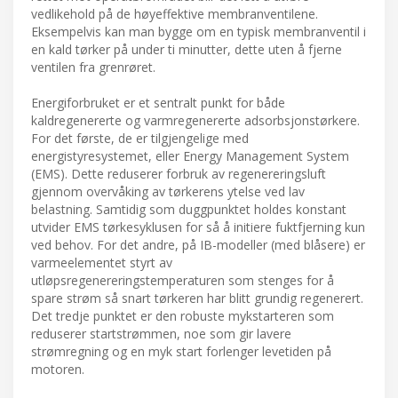
vedlikehold på de høyeffektive membranventilene.
Eksempelvis kan man bygge om en typisk membranventil i
en kald tørker på under ti minutter, dette uten å fjerne
ventilen fra grenrøret.
Energiforbruket er et sentralt punkt for både
kaldregenererte og varmregenererte adsorbsjonstørkere.
For det første, de er tilgjengelige med
energistyresystemet, eller Energy Management System
(EMS). Dette reduserer forbruk av regenereringsluft
gjennom overvåking av tørkerens ytelse ved lav
belastning. Samtidig som duggpunktet holdes konstant
utvider EMS tørkesyklusen for så å initiere fuktfjerning kun
ved behov. For det andre, på IB-modeller (med blåsere) er
varmeelementet styrt av
utløpsregenereringstemperaturen som stenges for å
spare strøm så snart tørkeren har blitt grundig regenerert.
Det tredje punktet er den robuste mykstarteren som
reduserer startstrømmen, noe som gir lavere
strømregning og en myk start forlenger levetiden på
motoren.