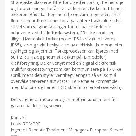
Strategiske plasserte filtre før og etter tørking fjerner olje
og forurensninger for å sikre at kun ren, tørket luft finnes i
tørkeren. Både kaldregenererte og varmregenererte har
flere standardfunksjoner for å garantere høykvalitetsdrift
så vel som valgfrie løsninger for å tilpasse tørkerne
behovene ved ditt lufttørkesystem. 25 ulike modeller
tilbys. Hver enkelt tørker møter IP54 krav (kan leveres i
IP65), som gir økt beskyttelse av elektriske komponenter,
styringer og skjermer. Tørkeprosessen kan kjøres med
50 Hz, 60 Hz og pneumatisk (kun på IL-modeller)
kraftforsyning. De er utstyrt med en digital elektronisk
multifunksjonsstyring som kan kommunisere på 17 ulike
språk mens den styrer ventilreguleringen så vel som å
overvåke tørkerens aktiviteter. Tørkerne er kompatible
med Modbus og har en LCD-skjerm for enkel overvåking.
Det valgfrie UltraCare-programmet gir kunden fem års
garanti på deler og service.
Kontakt:
Louis ROMPRE
Ingersoll Rand Air Treatment Manager - European Served
Area