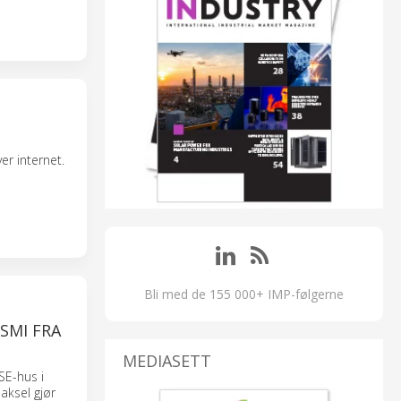
er internet.
Bli med de 155 000+ IMP-følgerne
SMI FRA
MEDIASETT
SE-hus i
aksel gjør