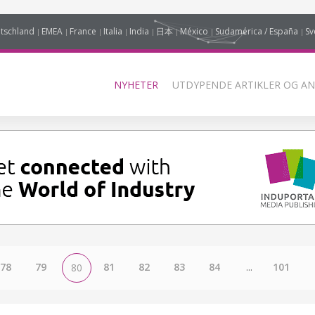
tschland
EMEA
France
Italia
India
日本
México
Sudamérica / España
Sv
NYHETER
UTDYPENDE ARTIKLER OG AN
78
79
81
82
83
84
...
101
80