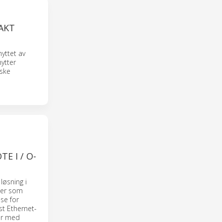
AKT
nyttet av
ytter
iske
E I / O-
løsning i
oner som
se for
st Ethernet-
ler med