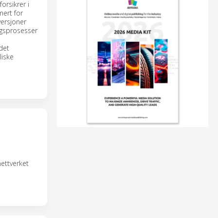
orsikrer i
mert for
versjoner
ngsprosesser
det
liske
nettverket