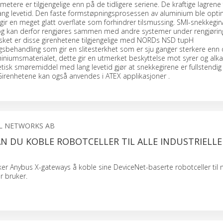
metere er tilgjengelige enn på de tidligere seriene. De kraftige lagrene f
lang levetid. Den faste formstøpningsprosessen av aluminium ble opti
 gir en meget glatt overflate som forhindrer tilsmussing. SMI-snekkegir
og kan derfor rengjøres sammen med andre systemer under rengjøri
sket er disse girenhetene tilgjengelige med NORDs NSD tupH
ngsbehandling som gir en slitesterkhet som er sju ganger sterkere enn 
iniumsmaterialet, dette gir en utmerket beskyttelse mot syrer og alka
tetisk smøremiddel med lang levetid gjør at snekkegirene er fullstendig
 Girenhetene kan også anvendes i ATEX applikasjoner .
L NETWORKS AB
N DU KOBLE ROBOTCELLER TIL ALLE INDUSTRIELLE
uker Anybus X-gateways å koble sine DeviceNet-baserte robotceller til 
 bruker.