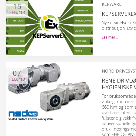
15
KEPWARE
FEB.
'13
KEPSERVEREX
Nye utvidelser i 
distribusjon, utv
Les mer…
07
NORD DRIVESY
FEB.
'13
RENE DRIVL
HYGIENISKE
For bruksområde
vinkelgirmotorer
660 Nm og som er 
overflater uten s
fullstendig vekk f
konvensjonelle gi
bruk i næringsmid
som EHEDG, ANSI 