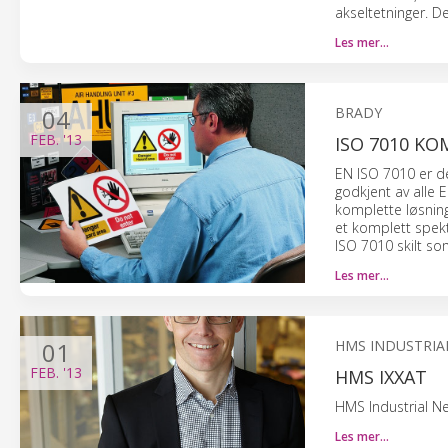
akseltetninger. De
Les mer…
04
BRADY
FEB.
'13
ISO 7010 KO
EN ISO 7010 er de
godkjent av alle
komplette løsning
et komplett spekt
ISO 7010 skilt som
Les mer…
01
HMS INDUSTRIA
FEB.
'13
HMS IXXAT
HMS Industrial N
Les mer…