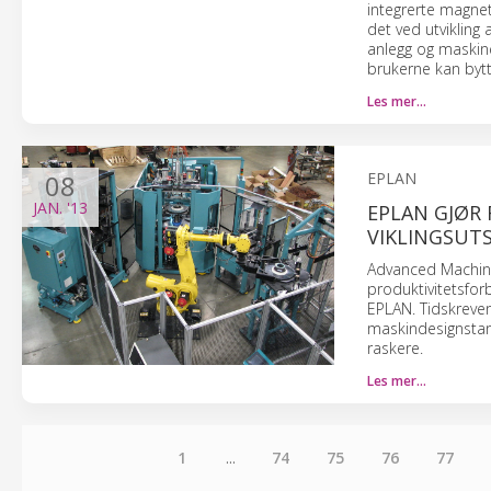
integrerte magnetis
det ved utvikling 
anlegg og maskiner
brukerne kan bytt
Les mer…
08
EPLAN
JAN.
'13
EPLAN GJØR 
VIKLINGSUTS
Advanced Machine 
produktivitetsfor
EPLAN. Tidskreven
maskindesignstand
raskere.
Les mer…
1
...
74
75
76
77