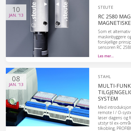
10
STEUTE
JAN.
'13
RC 2580 MA
MAGNETISKE
Som et alternativ 
maskinbyggere og
forskjellige prin
sensoren RC 2580
Les mer…
08
STAHL
JAN.
'13
MULTI-FUNK
TILGJENGELIG
SYSTEM
Med introduksjone
remote I / O-syst
løser dagens og f
utstyr til ex-omr
tilkobling, PROFI