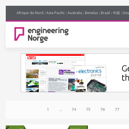
Afrique du Nord
Asia-Pacific
Australia
Benelux
Brasil
中国
Deu
1
...
74
75
76
77