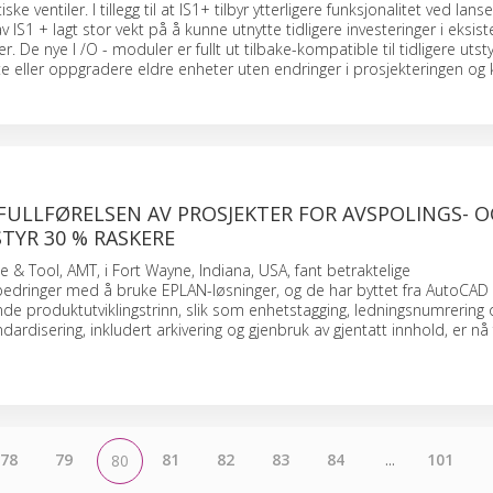
ke ventiler. I tillegg til at IS1+ tilbyr ytterligere funksjonalitet ved lans
av IS1 + lagt stor vekt på å kunne utnytte tidligere investeringer i eksis
. De nye I /O - moduler er fullt ut tilbake-kompatible til tidligere utstyr
e eller oppgradere eldre enheter uten endringer i prosjekteringen og k
FULLFØRELSEN AV PROSJEKTER FOR AVSPOLINGS- O
TYR 30 % RASKERE
& Tool, AMT, i Fort Wayne, Indiana, USA, fant betraktelige
bedringer med å bruke EPLAN-løsninger, og de har byttet fra AutoCAD El
de produktutviklingstrinn, slik som enhetstagging, ledningsnumrering 
ardisering, inkludert arkivering og gjenbruk av gjentatt innhold, er nå
78
79
81
82
83
84
...
101
80