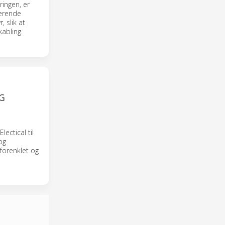
eringen, er
terende
, slik at
abling.
G
ectical til
og
 forenklet og