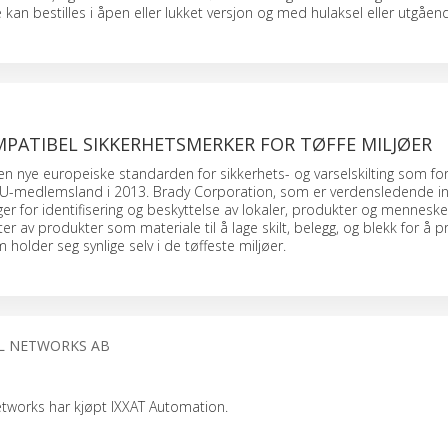
 kan bestilles i åpen eller lukket versjon og med hulaksel eller utgåen
MPATIBEL SIKKERHETSMERKER FOR TØFFE MILJØER
n nye europeiske standarden for sikkerhets- og varselskilting som for
 EU-medlemsland i 2013. Brady Corporation, som er verdensledende i
er for identifisering og beskyttelse av lokaler, produkter og mennesker,
er av produkter som materiale til å lage skilt, belegg, og blekk for å 
 holder seg synlige selv i de tøffeste miljøer.
L NETWORKS AB
etworks har kjøpt IXXAT Automation.