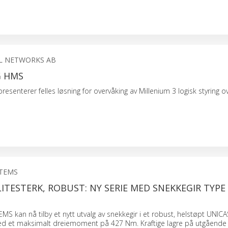
L NETWORKS AB
G HMS
senterer felles løsning for overvåking av Millenium 3 logisk styring ov
STEMS
ITESTERK, ROBUST: NY SERIE MED SNEKKEGIR TYPE 
 kan nå tilby et nytt utvalg av snekkegir i et robust, helstøpt UNICA
ed et maksimalt dreiemoment på 427 Nm. Kraftige lagre på utgående 