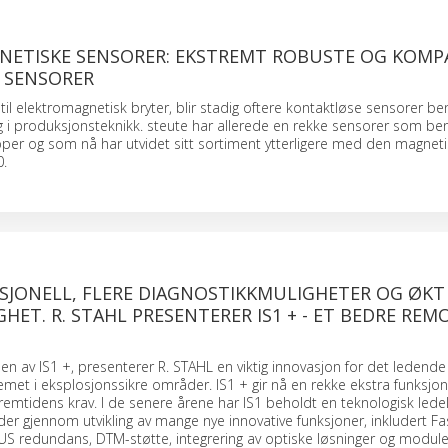
GNETISKE SENSORER: EKSTREMT ROBUSTE OG KOMP
 SENSORER
til elektromagnetisk bryter, blir stadig oftere kontaktløse sensorer be
 i produksjonsteknikk. steute har allerede en rekke sensorer som ben
sipper og som nå har utvidet sitt sortiment ytterligere med den magnet
.
SJONELL, FLERE DIAGNOSTIKKMULIGHETER OG ØKT
HET. R. STAHL PRESENTERER IS1 + - ET BEDRE REMOT
n av IS1 +, presenterer R. STAHL en viktig innovasjon for det ledende 
emet i eksplosjonssikre områder. IS1 + gir nå en rekke ekstra funksj
remtidens krav. I de senere årene har IS1 beholdt en teknologisk ledel
åder gjennom utvikling av mange nye innovative funksjoner, inkludert Fa
BUS redundans, DTM-støtte, integrering av optiske løsninger og modu