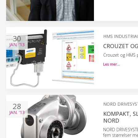
30
HMS INDUSTRIA
JAN.
'13
CROUZET O
Crouzet og HMS pre
Les mer…
28
NORD DRIVESY
JAN.
'13
KOMPAKT, SL
NORD
NORD DRIVESYSTEMS
fem størrelser m