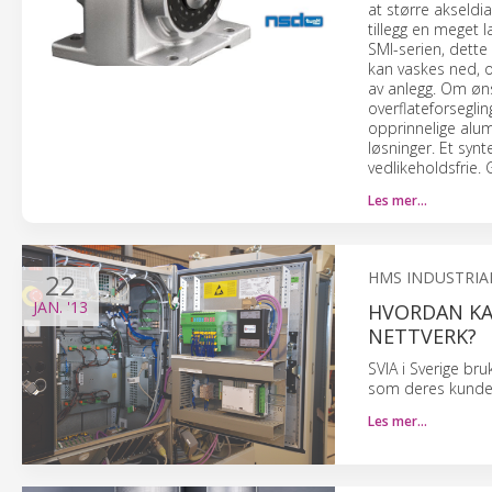
at større akseldia
tillegg en meget 
SMI-serien, dette
kan vaskes ned, 
av anlegg. Om øn
overflateforsegli
opprinnelige alum
løsninger. Et syn
vedlikeholdsfrie.
Les mer…
22
HMS INDUSTRIA
JAN.
'13
HVORDAN KA
NETTVERK?
SVIA i Sverige br
som deres kunder
Les mer…