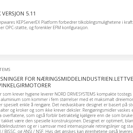
 VERSJON 5.11
Kepwares KEPServerEX Platform forbedrer tilkoblingsmulighetene i kraft
ider OPC-støtte, og forenkler EFM konfigurasjon.
STEMS
ØSNINGER FOR NÆRINGSMIDDELINDUSTRIEN.LETTVE
 VINKELGIRMOTORER
r som krever hygiene leverer NORD DRIVESYSTEMS kompakte tostegs
 i aluminium som kommer i fem størrelser med et maksimalt dreiem
spesielt enkle å rengjøre. Det nedvaskbare designet er basert på sto
palter og kroker og som ikke krever deksler. Rengjøringsmidler vaskes 
ra overflatene, som også forblir betraktelig kjøligere enn de som brukes
r takket være den spesielle konstruksjonen. Designet er optimert, blan
delindustrien og er i samsvar med internasjonale retningslinjer og sta
/ BISSC, og ANSI / NSF. Hvis det ønskes kan girenhetene også levere