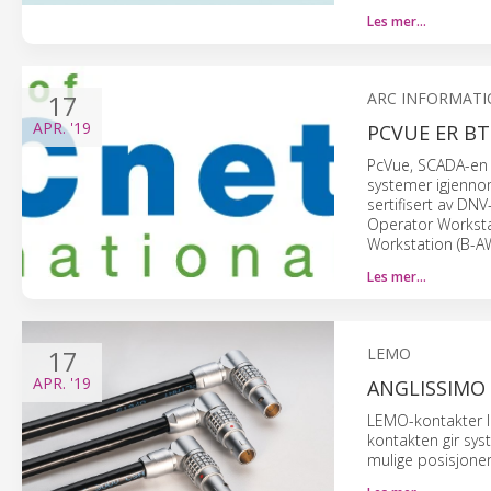
Les mer…
17
ARC INFORMATI
APR.
'19
PCVUE ER B
PcVue, SCADA-en i
systemer igjenno
sertifisert av DNV
Operator Worksta
Workstation (B-AW
Les mer…
17
LEMO
APR.
'19
ANGLISSIMO
LEMO-kontakter l
kontakten gir sys
mulige posisjone