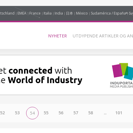
tschland
EMEA
France
Italia
India
日本
México
Sudamérica / España
Sv
NYHETER
UTDYPENDE ARTIKLER OG AN
52
53
55
56
57
58
...
101
54