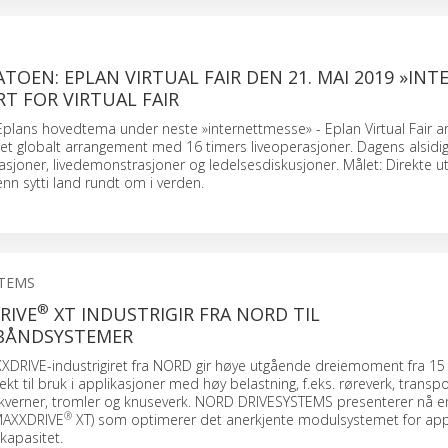
TOEN: EPLAN VIRTUAL FAIR DEN 21. MAI 2019 »INTE
RT FOR VIRTUAL FAIR
ir Eplans hovedtema under neste »internettmesse» - Eplan Virtual Fair a
et globalt arrangement med 16 timers liveoperasjoner. Dagens alsid
sjoner, livedemonstrasjoner og ledelsesdiskusjoner. Målet: Direkte ut
enn sytti land rundt om i verden.
STEMS
®
RIVE
XT INDUSTRIGIR FRA NORD TIL
BÅNDSYSTEMER
XXDRIVE-industrigiret fra NORD gir høye utgående dreiemoment fra 15
kt til bruk i applikasjoner med høy belastning, f.eks. røreverk, transp
kverner, tromler og knuseverk. NORD DRIVESYSTEMS presenterer nå en
®
(MAXXDRIVE
XT) som optimerer det anerkjente modulsystemet for app
kapasitet.