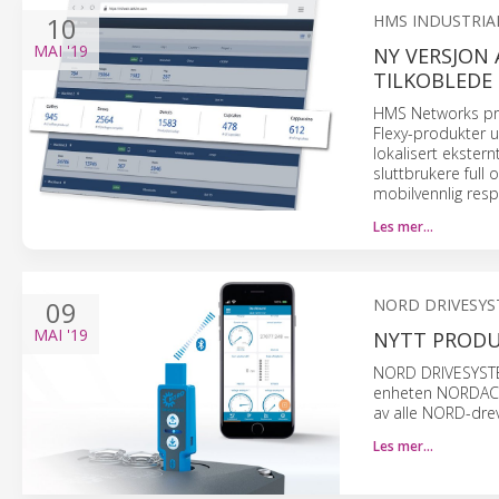
10
HMS INDUSTRIA
MAI
'19
NY VERSJON 
TILKOBLEDE
HMS Networks pre
Flexy-produkter u
lokalisert ekster
sluttbrukere full 
mobilvennlig respo
Les mer…
09
NORD DRIVESY
MAI
'19
NYTT PRODUK
NORD DRIVESYSTE
enheten NORDAC AC
av alle NORD-drev
Les mer…