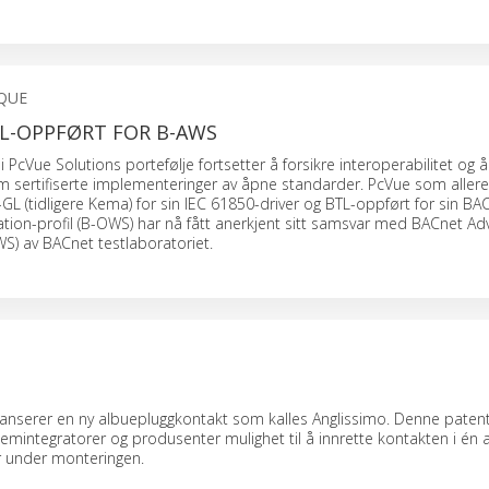
QUE
TL-OPPFØRT FOR B-AWS
 PcVue Solutions portefølje fortsetter å forsikre interoperabilitet og 
m sertifiserte implementeringer av åpne standarder. PcVue som aller
-GL (tidligere Kema) for sin IEC 61850-driver og BTL-oppført for sin BA
tion-profil (B-OWS) har nå fått anerkjent sitt samsvar med BACnet A
S) av BACnet testlaboratoriet.
anserer en ny albuepluggkontakt som kalles Anglissimo. Denne pate
temintegratorer og produsenter mulighet til å innrette kontakten i én a
r under monteringen.