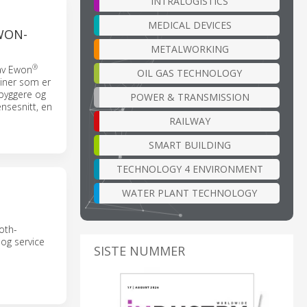
INTRALOGISTICS
MEDICAL DEVICES
WON-
METALWORKING
®
av Ewon
OIL GAS TECHNOLOGY
kiner som er
nbyggere og
POWER & TRANSMISSION
ensesnitt, en
RAILWAY
SMART BUILDING
TECHNOLOGY 4 ENVIRONMENT
WATER PLANT TECHNOLOGY
oth-
 og service
SISTE NUMMER