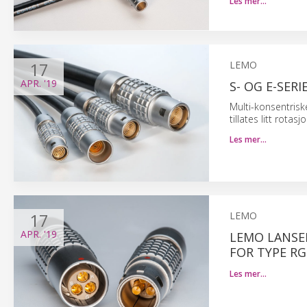
Les mer…
17
LEMO
APR.
'19
S- OG E-SER
Multi-konsentriske
tillates litt rot
Les mer…
17
LEMO
APR.
'19
LEMO LANSE
FOR TYPE RG
Les mer…