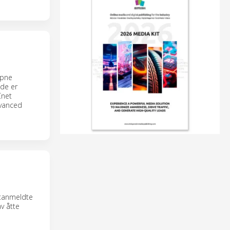
åpne
ede er
Cnet
dvanced
ntanmeldte
v åtte