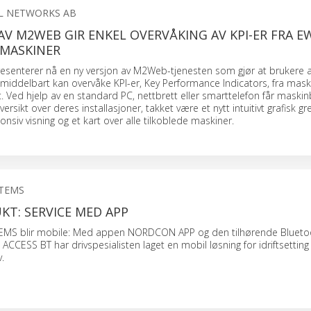
L NETWORKS AB
AV M2WEB GIR ENKEL OVERVÅKING AV KPI-ER FRA E
 MASKINER
senterer nå en ny versjon av M2Web-tjenesten som gjør at brukere 
middelbart kan overvåke KPI-er, Key Performance Indicators, fra mas
nt. Ved hjelp av en standard PC, nettbrett eller smarttelefon får maski
oversikt over deres installasjoner, takket være et nytt intuitivt grafisk gr
nsiv visning og et kart over alle tilkoblede maskiner.
STEMS
T: SERVICE MED APP
MS blir mobile: Med appen NORDCON APP og den tilhørende Blueto
CESS BT har drivspesialisten laget en mobil løsning for idriftsetting
.