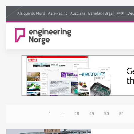
Afrique du Nord
Asia-Pacific
Australia
Benelux
Brasil
中国
Deu
1
...
48
49
50
51