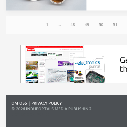
1
...
48
49
50
51
OM OSS
|
PRIVACY POLICY
© 2026 INDUPORTALS MEDIA PUBLISHING
LIST OF COMPANIES