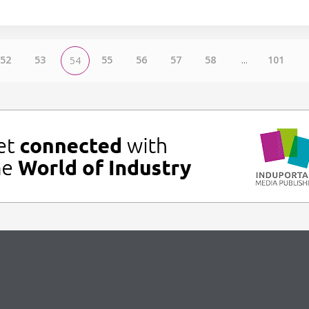
52
53
55
56
57
58
...
101
54