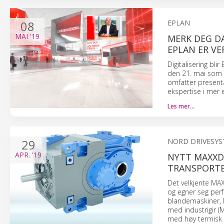
08
EPLAN
MAI
'19
MERK DEG DA
EPLAN ER VE
Digitalisering bl
den 21. mai som 
omfatter presenta
ekspertise i mer 
Les mer…
29
NORD DRIVESY
APR.
'19
NYTT MAXXD
TRANSPORT
Det velkjente MA
og egner seg perfe
blandemaskiner, 
med industrigir 
med høy termisk 