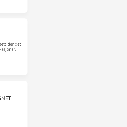
sett der det
kasjoner.
GNET