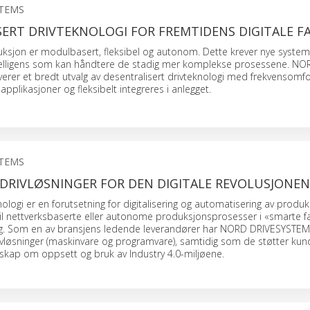
STEMS
ERT DRIVTEKNOLOGI FOR FREMTIDENS DIGITALE F
ksjon er modulbasert, fleksibel og autonom. Dette krever nye syste
ntelligens som kan håndtere de stadig mer komplekse prosessene. NO
erer et bredt utvalg av desentralisert drivteknologi med frekvensom
 applikasjoner og fleksibelt integreres i anlegget.
STEMS
 DRIVLØSNINGER FOR DEN DIGITALE REVOLUSJONEN
knologi er en forutsetning for digitalisering og automatisering av produk
til nettverksbaserte eller autonome produksjonsprosesser i «smarte f
g. Som en av bransjens ledende leverandører har NORD DRIVESYSTE
vløsninger (maskinvare og programvare), samtidig som de støtter k
kap om oppsett og bruk av Industry 4.0-miljøene.