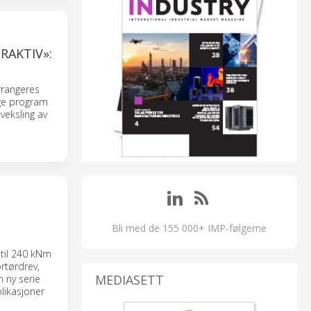
RAKTIV»:
rrangeres
ige program
veksling av
Bli med de 155 000+ IMP-følgerne
 til 240 kNm
ortørdrev,
MEDIASETT
 ny serie
likasjoner