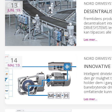
13
NORD DRIVESY
JUN.
'19
DESENTRALIS
Fremtidens produ
desentralisert i
DRIVESYSTEMS lev
kan tilpasses alle
Les mer…
14
NORD DRIVESY
MAI
'19
INNOVATIVE
Intelligent drivte
den gir mulighet 
holder dem i gan
banebrytende dri
omfattende kunns
Les mer…